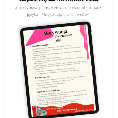
a otrzymasz planszę ze wskazówkami do nauki
języka „Motywacja dla leniwców”!