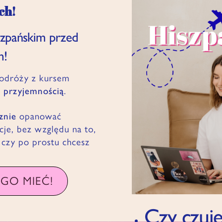
ch!
szpańskim przed
m!
podróży z kursem
z przyjemnością
.
znie
opanować
je, bez względu na to,
, czy po prostu chcesz
GO MIEĆ!
Czy czuje