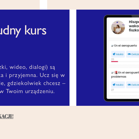
nudny kurs
zki, wideo, dialogi) są
ka i przyjemna. Ucz się w
e, gdziekolwiek chcesz –
 w Twoim urządzeniu.
KACJI!