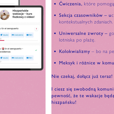
Ćwiczenia,
które pomogą 
Sekcja czasowników – u
c
kontekstualnych zdaniach.
Uniwersalne zwroty –
go
lotniska po plażę.
Kolokwializmy
– bo na pe
Meksyk i różnice w komu
Nie czekaj, dołącz już teraz
I ciesz się swobodną komuni
pewność, że te wakacje bę
hiszpańsku!