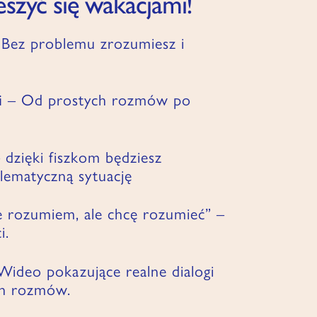
ieszyć się wakacjami!
Bez problemu zrozumiesz i
i
– Od prostych rozmów po
–
dzięki fiszkom będziesz
lematyczną sytuację
 rozumiem, ale chcę rozumieć” –
i.
ideo pokazujące realne dialogi
ch rozmów.