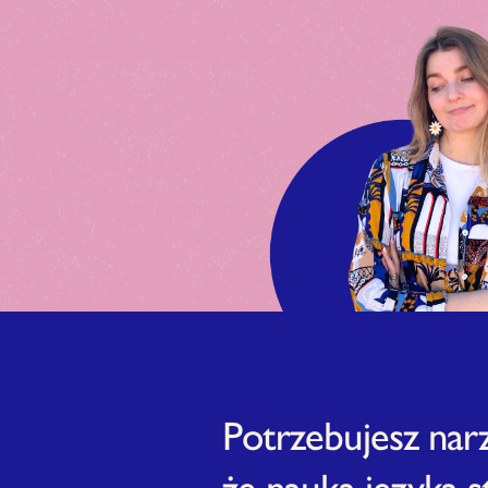
Potrzebujesz narz
że nauka języka st