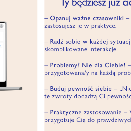
Ty będziesz już c
–
Opanuj ważne czasowniki
– 
zastosujesz je w praktyce.
–
Radź sobie w każdej sytuacj
skomplikowane interakcje.
–
Problemy? Nie dla Ciebie! 
przygotowana/y na każdą prob
–
Buduj pewność siebie
– „Nie
te zwroty dodadzą Ci pewnośc
–
Praktyczne zastosowanie
– W
przygotuje Cię do prawdziwy