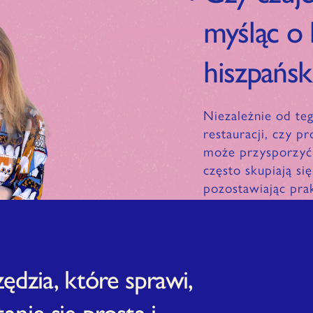
myśląc o
hiszpańs
Niezależnie od te
restauracji, czy p
może przysporzyć 
często skupiają si
pozostawiając pra
Dlatego…
ędzia, które sprawi,
anie się prosta i