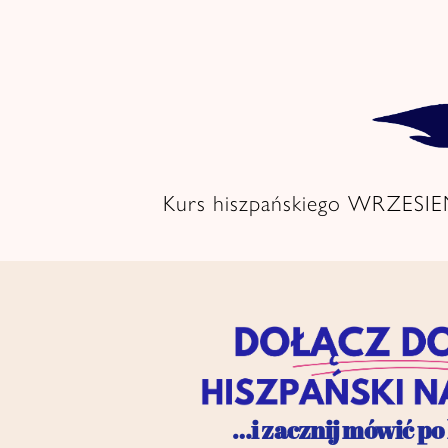
Skip
to
content
Kurs hiszpańskiego WRZESI
…i zacznij mówić po