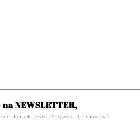
ię na NEWSLETTER,
kami do nauki języka „Motywacja dla leniwców”!