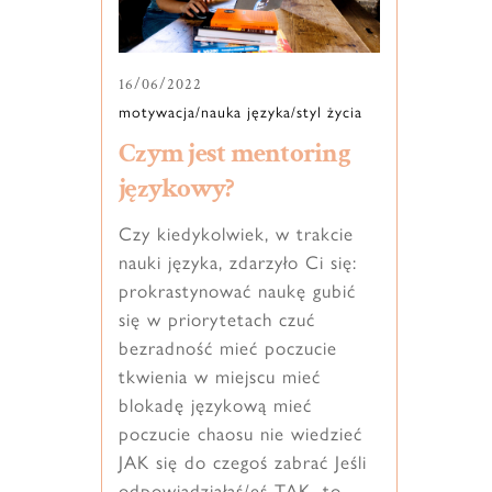
16
/
06
/
2022
motywacja
/
nauka języka
/
styl życia
Czym jest mentoring
językowy?
Czy kiedykolwiek, w trakcie
nauki języka, zdarzyło Ci się:
prokrastynować naukę gubić
się w priorytetach czuć
bezradność mieć poczucie
tkwienia w miejscu mieć
blokadę językową mieć
poczucie chaosu nie wiedzieć
JAK się do czegoś zabrać Jeśli
odpowiadziałaś/eś TAK, to