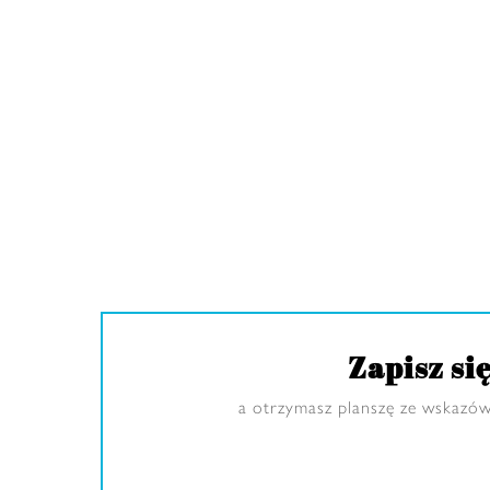
Zapisz s
a otrzymasz planszę ze wskazów